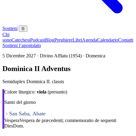
Sostieni
☰
Chi
sono
Catechesi
Podcast
Blog
Preghiere
Libri
Agenda
Calendario
Contatti
Sostieni l’apostolato
5 Dicembre 2027 · Divino Afflatu (1954) · Domenica
Dominica II Adventus
Semiduplex Dominica II. classis
Colore liturgico:
viola
(presunto)
Santo del giorno
San Saba, Abate
Vespera
Vespera de præcedenti; commemoratio de sequenti
Dies
Dom.