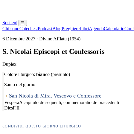
Sostieni
☰
Chi sono
Catechesi
Podcast
Blog
Preghiere
Libri
Agenda
Calendario
Conta
6 Dicembre 2027 · Divino Afflatu (1954)
S. Nicolai Episcopi et Confessoris
Duplex
Colore liturgico:
bianco
(presunto)
Santo del giorno
San Nicola di Mira, Vescovo e Confessore
Vespera
A capitulo de sequenti; commemoratio de præcedenti
Dies
F.II
CONDIVIDI QUESTO GIORNO LITURGICO