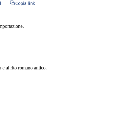
l
Copia link
importazione.
a e al rito romano antico.