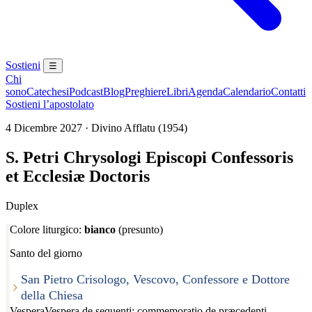
Sostieni
☰
Chi
sono
Catechesi
Podcast
Blog
Preghiere
Libri
Agenda
Calendario
Contatti
Sostieni l’apostolato
4 Dicembre 2027 · Divino Afflatu (1954)
S. Petri Chrysologi Episcopi Confessoris
et Ecclesiæ Doctoris
Duplex
Colore liturgico:
bianco
(presunto)
Santo del giorno
San Pietro Crisologo, Vescovo, Confessore e Dottore
della Chiesa
Vespera
Vespera de sequenti; commemoratio de præcedenti