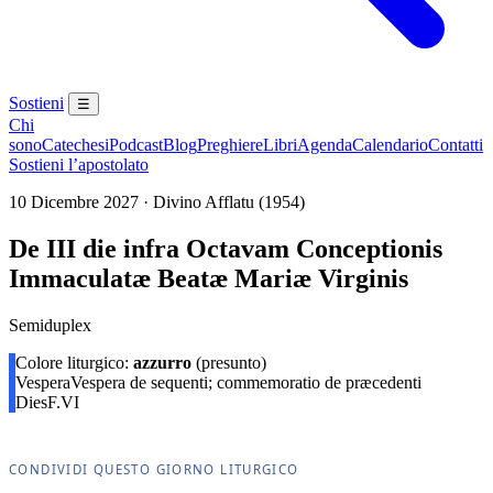
Sostieni
☰
Chi
sono
Catechesi
Podcast
Blog
Preghiere
Libri
Agenda
Calendario
Contatti
Sostieni l’apostolato
10 Dicembre 2027 · Divino Afflatu (1954)
De III die infra Octavam Conceptionis
Immaculatæ Beatæ Mariæ Virginis
Semiduplex
Colore liturgico:
azzurro
(presunto)
Vespera
Vespera de sequenti; commemoratio de præcedenti
Dies
F.VI
CONDIVIDI QUESTO GIORNO LITURGICO