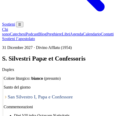
Sostieni
☰
Chi
sono
Catechesi
Podcast
Blog
Preghiere
Libri
Agenda
Calendario
Contatti
Sostieni l’apostolato
31 Dicembre 2027 · Divino Afflatu (1954)
S. Silvestri Papæ et Confessoris
Duplex
Colore liturgico:
bianco
(presunto)
Santo del giorno
San Silvestro I, Papa e Confessore
Commemorazioni
Diei VII infra Octavam Nativitatis