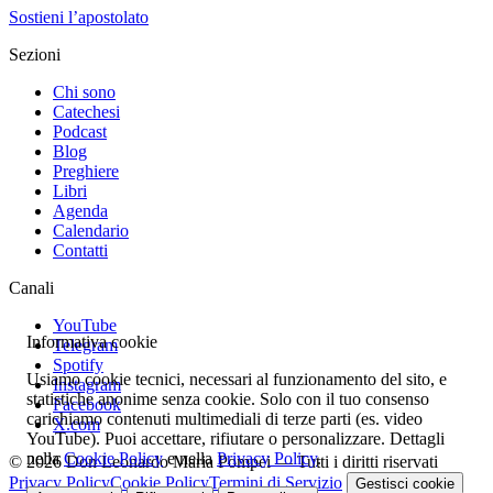
Sostieni l’apostolato
Sezioni
Chi sono
Catechesi
Podcast
Blog
Preghiere
Libri
Agenda
Calendario
Contatti
Canali
YouTube
Informativa cookie
Telegram
Spotify
Usiamo cookie tecnici, necessari al funzionamento del sito, e
Instagram
statistiche anonime senza cookie. Solo con il tuo consenso
Facebook
carichiamo contenuti multimediali di terze parti (es. video
X.com
YouTube). Puoi accettare, rifiutare o personalizzare. Dettagli
nella
Cookie Policy
e nella
Privacy Policy
.
© 2026 Don Leonardo Maria Pompei — Tutti i diritti riservati
Privacy Policy
Cookie Policy
Termini di Servizio
Gestisci cookie