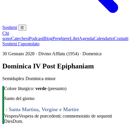
Sostieni
☰
Chi
sono
Catechesi
Podcast
Blog
Preghiere
Libri
Agenda
Calendario
Contatti
Sostieni l’apostolato
30 Gennaio 2028 · Divino Afflatu (1954) · Domenica
Dominica IV Post Epiphaniam
Semiduplex Dominica minor
Colore liturgico:
verde
(presunto)
Santo del giorno
Santa Martina, Vergine e Martire
Vespera
Vespera de præcedenti; commemoratio de sequenti
Dies
Dom.