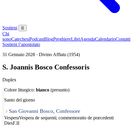
Sostieni
☰
Chi
sono
Catechesi
Podcast
Blog
Preghiere
Libri
Agenda
Calendario
Contatti
Sostieni l’apostolato
31 Gennaio 2028 · Divino Afflatu (1954)
S. Joannis Bosco Confessoris
Duplex
Colore liturgico:
bianco
(presunto)
Santo del giorno
San Giovanni Bosco, Confessore
Vespera
Vespera de sequenti; commemoratio de præcedenti
Dies
F.II