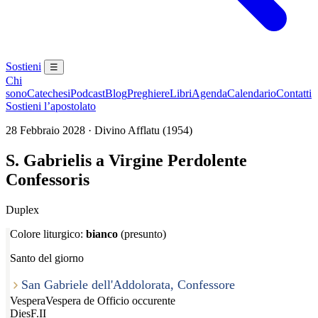
Sostieni
☰
Chi
sono
Catechesi
Podcast
Blog
Preghiere
Libri
Agenda
Calendario
Contatti
Sostieni l’apostolato
28 Febbraio 2028 · Divino Afflatu (1954)
S. Gabrielis a Virgine Perdolente
Confessoris
Duplex
Colore liturgico:
bianco
(presunto)
Santo del giorno
San Gabriele dell'Addolorata, Confessore
Vespera
Vespera de Officio occurente
Dies
F.II