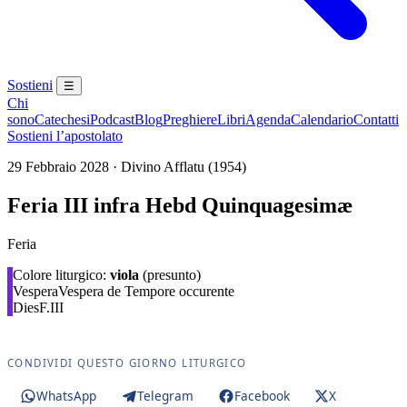
Sostieni
☰
Chi
sono
Catechesi
Podcast
Blog
Preghiere
Libri
Agenda
Calendario
Contatti
Sostieni l’apostolato
29 Febbraio 2028 · Divino Afflatu (1954)
Feria III infra Hebd Quinquagesimæ
Feria
Colore liturgico:
viola
(presunto)
Vespera
Vespera de Tempore occurente
Dies
F.III
CONDIVIDI QUESTO GIORNO LITURGICO
WhatsApp
Telegram
Facebook
X