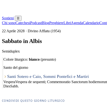
Sostieni
☰
Chi sono
Catechesi
Podcast
Blog
Preghiere
Libri
Agenda
Calendario
Conta
22 Aprile 2028 · Divino Afflatu (1954)
Sabbato in Albis
Semiduplex
Colore liturgico:
bianco
(presunto)
Santo del giorno
Santi Sotero e Caio, Sommi Pontefici e Martiri
Vespera
Vespera de sequenti; Commemoratio Sanctorum hodiernoru
Dies
Sabb.
CONDIVIDI QUESTO GIORNO LITURGICO