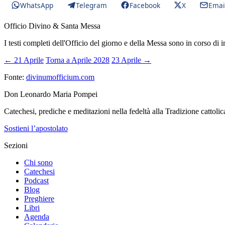
WhatsApp
Telegram
Facebook
X
Emai
Officio Divino & Santa Messa
I testi completi dell'Officio del giorno e della Messa sono in corso di 
← 21 Aprile
Torna a Aprile 2028
23 Aprile →
Fonte:
divinumofficium.com
Don Leonardo Maria Pompei
Catechesi, prediche e meditazioni nella fedeltà alla Tradizione cattolic
Sostieni l’apostolato
Sezioni
Chi sono
Catechesi
Podcast
Blog
Preghiere
Libri
Agenda