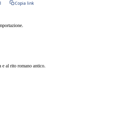
l
Copia link
importazione.
a e al rito romano antico.