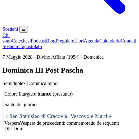
Sostieni
☰
Chi
sono
Catechesi
Podcast
Blog
Preghiere
Libri
Agenda
Calendario
Contatti
Sostieni l’apostolato
7 Maggio 2028 · Divino Afflatu (1954) · Domenica
Dominica III Post Pascha
Semiduplex Dominica minor
Colore liturgico:
bianco
(presunto)
Santo del giorno
San Stanislao di Cracovia, Vescovo e Martire
Vespera
Vespera de præcedenti; commemoratio de sequenti
Dies
Dom.