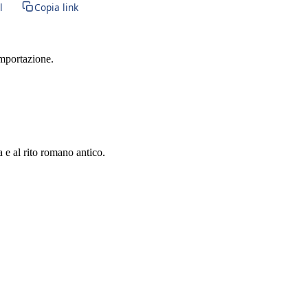
l
Copia link
importazione.
a e al rito romano antico.