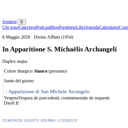
Sostieni
☰
Chi sono
Catechesi
Podcast
Blog
Preghiere
Libri
Agenda
Calendario
Conta
8 Maggio 2028 · Divino Afflatu (1954)
In Apparitione S. Michaëlis Archangeli
Duplex majus
Colore liturgico:
bianco
(presunto)
Santo del giorno
Apparizione di San Michele Arcangelo
Vespera
Vespera de præcedenti; commemoratio de sequenti
Dies
F.II
CONDIVIDI QUESTO GIORNO LITURGICO