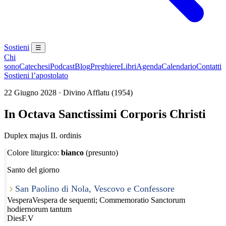
Sostieni
☰
Chi
sono
Catechesi
Podcast
Blog
Preghiere
Libri
Agenda
Calendario
Contatti
Sostieni l’apostolato
22 Giugno 2028 · Divino Afflatu (1954)
In Octava Sanctissimi Corporis Christi
Duplex majus II. ordinis
Colore liturgico:
bianco
(presunto)
Santo del giorno
San Paolino di Nola, Vescovo e Confessore
Vespera
Vespera de sequenti; Commemoratio Sanctorum
hodiernorum tantum
Dies
F.V