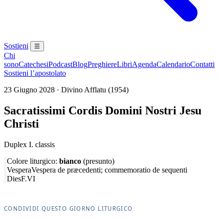
Sostieni
☰
Chi
sono
Catechesi
Podcast
Blog
Preghiere
Libri
Agenda
Calendario
Contatti
Sostieni l’apostolato
23 Giugno 2028 · Divino Afflatu (1954)
Sacratissimi Cordis Domini Nostri Jesu
Christi
Duplex I. classis
Colore liturgico:
bianco
(presunto)
Vespera
Vespera de præcedenti; commemoratio de sequenti
Dies
F.VI
CONDIVIDI QUESTO GIORNO LITURGICO