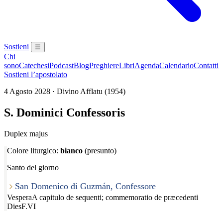
Sostieni
☰
Chi
sono
Catechesi
Podcast
Blog
Preghiere
Libri
Agenda
Calendario
Contatti
Sostieni l’apostolato
4 Agosto 2028 · Divino Afflatu (1954)
S. Dominici Confessoris
Duplex majus
Colore liturgico:
bianco
(presunto)
Santo del giorno
San Domenico di Guzmán, Confessore
Vespera
A capitulo de sequenti; commemoratio de præcedenti
Dies
F.VI