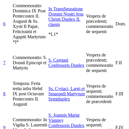
Commemoratio:
In Transfiguratione
Dominica IX Post
Domini Nostri Jesu
Pentecosten II.
Vespera de
Christi
Duplex II.
Augusti & Ss.
præcedenti;
6
Dom.
classis
Xysti II Papæ,
commemoratio
Felicissimi et
de sequenti
*L1*
Agapiti Martyrum
*I*
Vespera de
Commemoratio: S.
S. Cajetani
præcedenti;
7
Donati Episcopi et
F.II
Confessoris
Duplex
commemoratio
Martyris
de sequenti
Tempora: Feria
Vespera de
tertia infra Hebd
Ss. Cyriaci, Largi et
sequenti;
8
IX post Octavam
Smaragdi Martyrum
F.III
commemoratio
Pentecostes II.
Semiduplex
de præcedenti
Augusti
S. Joannis Mariæ
Commemoratio: In
Vespera de
Vianney
Vigilia S. Laurentii
sequenti;
Confessoris
Duplex
9
F.IV