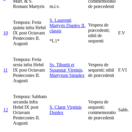
Mart. & S.
commemoratio
Romani Martyris
m.t.v.
de præcedenti
S. Laurentii
Tempora: Feria
Vespera de
Martyris
Duplex II.
quinta infra Hebd
præcedenti;
classis
10
IX post Octavam
F.V
nihil de
Pentecostes II.
*L1*
sequenti
Augusti
Tempora: Feria
sexta infra Hebd
Ss. Tiburtii et
Vespera de
11
IX post Octavam
Susannæ Virginis,
sequenti; nihil
F.VI
Pentecostes II.
Martyrum
Simplex
de præcedenti
Augusti
Tempora: Sabbato
secunda infra
Vespera de
Hebd IX post
S. Claræ Virginis
sequenti;
12
Sabb.
Octavam
Duplex
commemoratio
Pentecostes II.
de præcedenti
Augusti