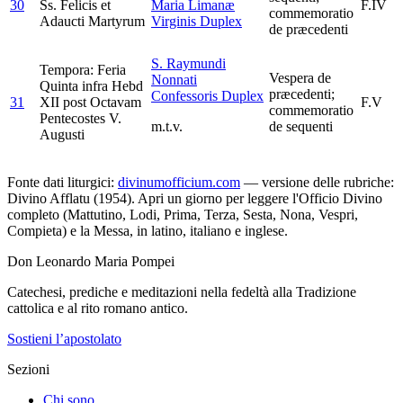
30
Ss. Felicis et
Maria Limanæ
F.IV
commemoratio
Adaucti Martyrum
Virginis
Duplex
de præcedenti
S. Raymundi
Tempora: Feria
Vespera de
Nonnati
Quinta infra Hebd
præcedenti;
Confessoris
Duplex
31
XII post Octavam
F.V
commemoratio
Pentecostes V.
m.t.v.
de sequenti
Augusti
Fonte dati liturgici:
divinumofficium.com
— versione delle rubriche:
Divino Afflatu (1954). Apri un giorno per leggere l'Officio Divino
completo (Mattutino, Lodi, Prima, Terza, Sesta, Nona, Vespri,
Compieta) e la Messa, in latino, italiano e inglese.
Don Leonardo Maria Pompei
Catechesi, prediche e meditazioni nella fedeltà alla Tradizione
cattolica e al rito romano antico.
Sostieni l’apostolato
Sezioni
Chi sono