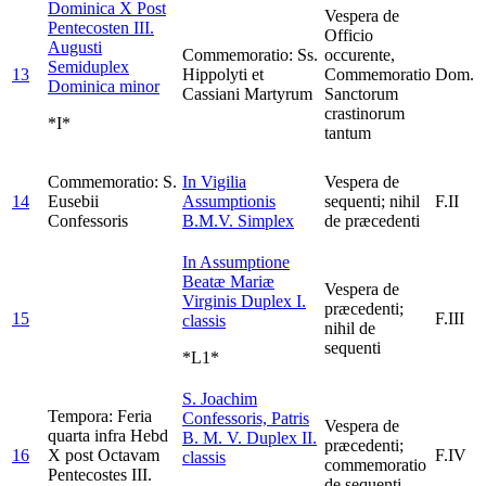
Dominica X Post
Vespera de
Pentecosten III.
Officio
Augusti
Commemoratio: Ss.
occurente,
Semiduplex
13
Hippolyti et
Commemoratio
Dom.
Dominica minor
Cassiani Martyrum
Sanctorum
crastinorum
*I*
tantum
Commemoratio: S.
In Vigilia
Vespera de
14
Eusebii
Assumptionis
sequenti; nihil
F.II
Confessoris
B.M.V.
Simplex
de præcedenti
In Assumptione
Beatæ Mariæ
Vespera de
Virginis
Duplex I.
præcedenti;
15
F.III
classis
nihil de
sequenti
*L1*
S. Joachim
Tempora: Feria
Confessoris, Patris
Vespera de
quarta infra Hebd
B. M. V.
Duplex II.
præcedenti;
16
X post Octavam
F.IV
classis
commemoratio
Pentecostes III.
de sequenti