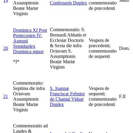
19
Sabb.
Assumptionis
Confessoris
Duplex
commemoratio
Beatæ Mariæ
de præcedenti
Virginis
Commemoratio: S.
Dominica XI Post
Bernardi Abbatis et
Pentecosten IV.
Ecclesiæ Doctoris
Vespera de
Augusti
& Sexta die infra
præcedenti;
Semiduplex
20
Dom.
Octavam S.
commemoratio
Dominica minor
Assumptionis
de sequenti
*I*
Beatæ Mariæ
Virginis
Commemoratio:
Septima die infra
S. Joannæ
Vespera de
Octavam
Franciscæ Frémiot
sequenti;
21
F.II
Assumptionis
de Chantal Viduæ
commemoratio
Beatæ Mariæ
Duplex
de præcedenti
Virginis
Commemoratio ad
Laudes &