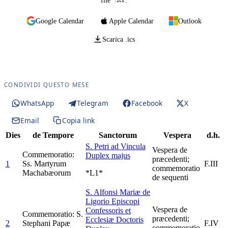
file
.
.ics
Google Calendar
Apple Calendar
Outlook
Scarica .ics
CONDIVIDI QUESTO MESE
WhatsApp
Telegram
Facebook
X
Email
Copia link
Dies
de Tempore
Sanctorum
Vespera
d.h.
S. Petri ad Vincula
Vespera de
Commemoratio:
Duplex majus
præcedenti;
1
Ss. Martyrum
F.III
commemoratio
Machabæorum
*L1*
de sequenti
S. Alfonsi Mariæ de
Ligorio Episcopi
Vespera de
Confessoris et
Commemoratio: S.
præcedenti;
Ecclesiæ Doctoris
2
Stephani Papæ
F.IV
commemoratio