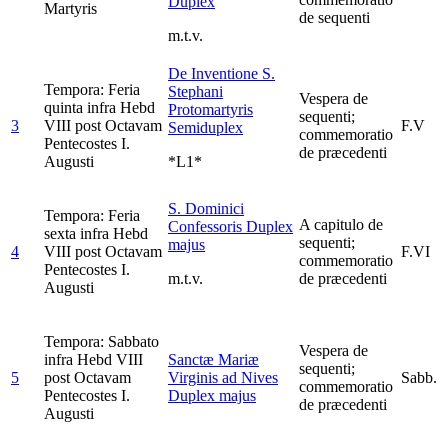
Duplex
Martyris
de sequenti
m.t.v.
De Inventione S.
Tempora: Feria
Stephani
Vespera de
quinta infra Hebd
Protomartyris
sequenti;
3
VIII post Octavam
F.V
Semiduplex
commemoratio
Pentecostes I.
de præcedenti
Augusti
*L1*
S. Dominici
Tempora: Feria
A capitulo de
Confessoris
Duplex
sexta infra Hebd
sequenti;
majus
4
VIII post Octavam
F.VI
commemoratio
Pentecostes I.
m.t.v.
de præcedenti
Augusti
Tempora: Sabbato
Vespera de
infra Hebd VIII
Sanctæ Mariæ
sequenti;
5
post Octavam
Virginis ad Nives
Sabb.
commemoratio
Pentecostes I.
Duplex majus
de præcedenti
Augusti