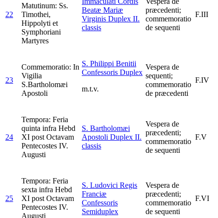
Immaculati Cordis
Vespera de
Matutinum: Ss.
Beatæ Mariæ
præcedenti;
22
Timothei,
F.III
Virginis
Duplex II.
commemoratio
Hippolyti et
classis
de sequenti
Symphoriani
Martyres
S. Philippi Benitii
Commemoratio: In
Vespera de
Confessoris
Duplex
Vigilia
sequenti;
23
F.IV
S.Bartholomæi
commemoratio
m.t.v.
Apostoli
de præcedenti
Tempora: Feria
Vespera de
quinta infra Hebd
S. Bartholomæi
præcedenti;
24
XI post Octavam
Apostoli
Duplex II.
F.V
commemoratio
Pentecostes IV.
classis
de sequenti
Augusti
Tempora: Feria
S. Ludovici Regis
Vespera de
sexta infra Hebd
Franciæ
præcedenti;
25
XI post Octavam
F.VI
Confessoris
commemoratio
Pentecostes IV.
Semiduplex
de sequenti
Augusti