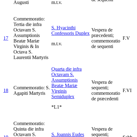
Augusti
m.t.v.
Commemoratio:
Tertia die infra
S. Hyacinthi
Octavam S.
Vespera de
Confessoris
Duplex
Assumptionis
præcedenti;
17
F.V
Beatæ Mariæ
commemoratio
m.t.v.
Virginis & In
de sequenti
Octava S.
Laurentii Martyris
Quarta die infra
Octavam S.
Assumptionis
Vespera de
Beatæ Mariæ
Commemoratio: S.
sequenti;
18
F.VI
Virginis
Agapiti Martyris
commemoratio
Semiduplex
de præcedenti
*L1*
Commemoratio:
Quinta die infra
Vespera de
Octavam S.
S. Joannis Eudes
sequenti;