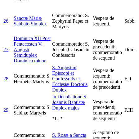
Commemoratio: S.
Sanctæ Mariæ
Vespera de
26
Zephyrini Papæ et
Sabb.
Sabbato
Simplex
sequenti.
Martyris
Dominica XII Post
Vespera de
Pentecosten V.
Commemoratio: S.
præcedenti;
27
Augusti
Josephi Calasanctii
Dom.
commemoratio
Semiduplex
Confessoris
de sequenti
Dominica minor
S. Augustini
Vespera de
Episcopi et
Commemoratio: S.
sequenti;
28
Confessoris et
F.II
Hermetis Martyris
commemoratio
Ecclesiæ Doctoris
de præcedenti
Duplex
In Decollatione S.
Vespera de
Joannis Baptistæ
Commemoratio: S.
præcedenti;
Duplex majus
29
F.III
Sabinæ Martyris
commemoratio
*L1*
de sequenti
A capitulo de
Commemoratio:
S. Rosæ a Sancta
sequenti;