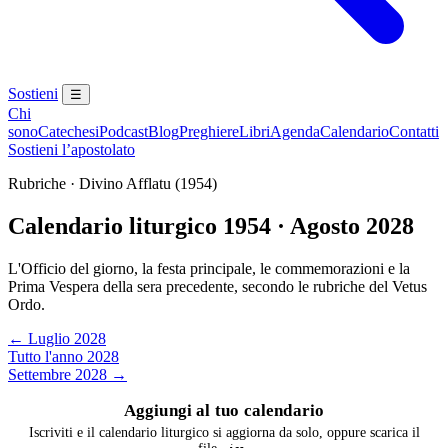
Sostieni
☰
Chi
sono
Catechesi
Podcast
Blog
Preghiere
Libri
Agenda
Calendario
Contatti
Sostieni l’apostolato
Rubriche · Divino Afflatu (1954)
Calendario liturgico 1954 · Agosto 2028
L'Officio del giorno, la festa principale, le commemorazioni e la
Prima Vespera della sera precedente, secondo le rubriche del Vetus
Ordo.
← Luglio 2028
Tutto l'anno 2028
Settembre 2028 →
Aggiungi al tuo calendario
Iscriviti e il calendario liturgico si aggiorna da solo, oppure scarica il