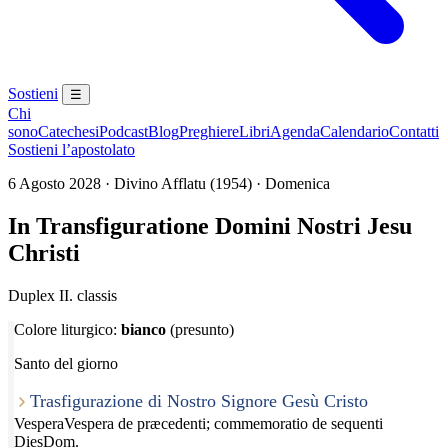
Sostieni
☰
Chi
sono
Catechesi
Podcast
Blog
Preghiere
Libri
Agenda
Calendario
Contatti
Sostieni l’apostolato
6 Agosto 2028 · Divino Afflatu (1954) · Domenica
In Transfiguratione Domini Nostri Jesu
Christi
Duplex II. classis
Colore liturgico:
bianco
(presunto)
Santo del giorno
Trasfigurazione di Nostro Signore Gesù Cristo
Vespera
Vespera de præcedenti; commemoratio de sequenti
Dies
Dom.