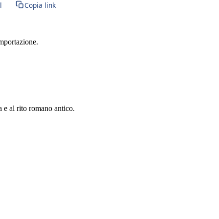
l
Copia link
importazione.
a e al rito romano antico.