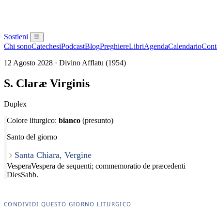
Sostieni
☰
Chi sono
Catechesi
Podcast
Blog
Preghiere
Libri
Agenda
Calendario
Conta
12 Agosto 2028 · Divino Afflatu (1954)
S. Claræ Virginis
Duplex
Colore liturgico:
bianco
(presunto)
Santo del giorno
Santa Chiara, Vergine
Vespera
Vespera de sequenti; commemoratio de præcedenti
Dies
Sabb.
CONDIVIDI QUESTO GIORNO LITURGICO