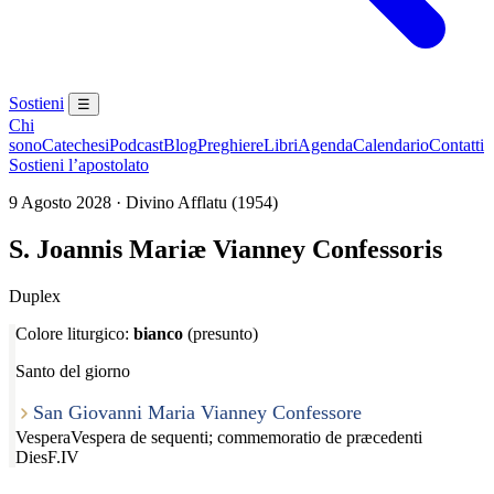
Sostieni
☰
Chi
sono
Catechesi
Podcast
Blog
Preghiere
Libri
Agenda
Calendario
Contatti
Sostieni l’apostolato
9 Agosto 2028 · Divino Afflatu (1954)
S. Joannis Mariæ Vianney Confessoris
Duplex
Colore liturgico:
bianco
(presunto)
Santo del giorno
San Giovanni Maria Vianney Confessore
Vespera
Vespera de sequenti; commemoratio de præcedenti
Dies
F.IV