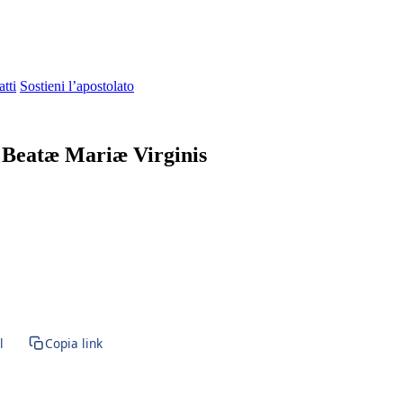
tti
Sostieni l’apostolato
 Beatæ Mariæ Virginis
l
Copia link