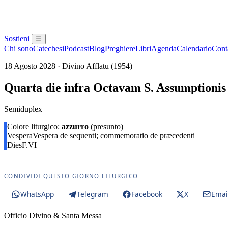
Sostieni
☰
Chi sono
Catechesi
Podcast
Blog
Preghiere
Libri
Agenda
Calendario
Conta
18 Agosto 2028 · Divino Afflatu (1954)
Quarta die infra Octavam S. Assumptionis
Semiduplex
Colore liturgico:
azzurro
(presunto)
Vespera
Vespera de sequenti; commemoratio de præcedenti
Dies
F.VI
CONDIVIDI QUESTO GIORNO LITURGICO
WhatsApp
Telegram
Facebook
X
Emai
Officio Divino & Santa Messa