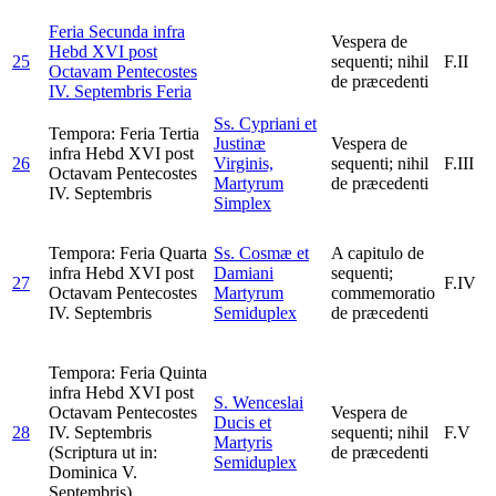
Feria Secunda infra
Vespera de
Hebd XVI post
25
sequenti; nihil
F.II
Octavam Pentecostes
de præcedenti
IV. Septembris
Feria
Ss. Cypriani et
Tempora: Feria Tertia
Justinæ
Vespera de
infra Hebd XVI post
26
Virginis,
sequenti; nihil
F.III
Octavam Pentecostes
Martyrum
de præcedenti
IV. Septembris
Simplex
Tempora: Feria Quarta
Ss. Cosmæ et
A capitulo de
infra Hebd XVI post
Damiani
sequenti;
27
F.IV
Octavam Pentecostes
Martyrum
commemoratio
IV. Septembris
Semiduplex
de præcedenti
Tempora: Feria Quinta
infra Hebd XVI post
S. Wenceslai
Octavam Pentecostes
Vespera de
Ducis et
28
IV. Septembris
sequenti; nihil
F.V
Martyris
(Scriptura ut in:
de præcedenti
Semiduplex
Dominica V.
Septembris)