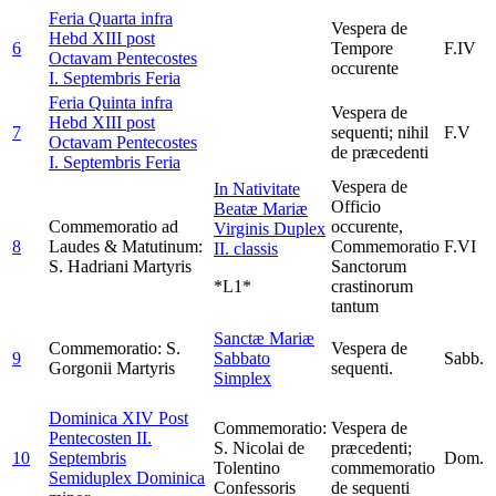
Feria Quarta infra
Vespera de
Hebd XIII post
6
Tempore
F.IV
Octavam Pentecostes
occurente
I. Septembris
Feria
Feria Quinta infra
Vespera de
Hebd XIII post
7
sequenti; nihil
F.V
Octavam Pentecostes
de præcedenti
I. Septembris
Feria
Vespera de
In Nativitate
Officio
Beatæ Mariæ
Commemoratio ad
occurente,
Virginis
Duplex
8
Laudes & Matutinum:
Commemoratio
F.VI
II. classis
S. Hadriani Martyris
Sanctorum
*L1*
crastinorum
tantum
Sanctæ Mariæ
Commemoratio: S.
Vespera de
9
Sabbato
Sabb.
Gorgonii Martyris
sequenti.
Simplex
Dominica XIV Post
Commemoratio:
Vespera de
Pentecosten II.
S. Nicolai de
præcedenti;
10
Septembris
Dom.
Tolentino
commemoratio
Semiduplex Dominica
Confessoris
de sequenti