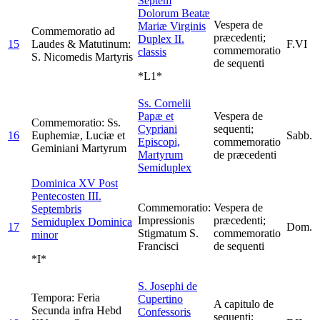
Septem
Dolorum Beatæ
Vespera de
Mariæ Virginis
Commemoratio ad
præcedenti;
Duplex II.
15
Laudes & Matutinum:
F.VI
commemoratio
classis
S. Nicomedis Martyris
de sequenti
*L1*
Ss. Cornelii
Papæ et
Vespera de
Commemoratio: Ss.
Cypriani
sequenti;
16
Euphemiæ, Luciæ et
Sabb.
Episcopi,
commemoratio
Geminiani Martyrum
Martyrum
de præcedenti
Semiduplex
Dominica XV Post
Pentecosten III.
Commemoratio:
Vespera de
Septembris
Impressionis
præcedenti;
Semiduplex Dominica
17
Dom.
Stigmatum S.
commemoratio
minor
Francisci
de sequenti
*I*
S. Josephi de
Tempora: Feria
Cupertino
A capitulo de
Secunda infra Hebd
Confessoris
sequenti;