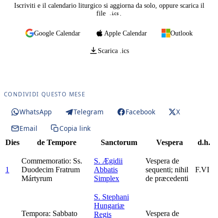
Iscriviti e il calendario liturgico si aggiorna da solo, oppure scarica il
file
.
.ics
Google Calendar
Apple Calendar
Outlook
Scarica .ics
CONDIVIDI QUESTO MESE
WhatsApp
Telegram
Facebook
X
Email
Copia link
Dies
de Tempore
Sanctorum
Vespera
d.h.
Commemoratio: Ss.
S. Ægidii
Vespera de
1
Duodecim Fratrum
Abbatis
sequenti; nihil
F.VI
Mártyrum
Simplex
de præcedenti
S. Stephani
Hungariæ
Tempora: Sabbato
Vespera de
Regis