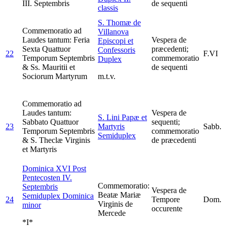
III. Septembris
de sequenti
classis
S. Thomæ de
Commemoratio ad
Villanova
Laudes tantum: Feria
Vespera de
Episcopi et
Sexta Quattuor
præcedenti;
Confessoris
22
F.VI
Temporum Septembris
commemoratio
Duplex
& Ss. Mauritii et
de sequenti
Sociorum Martyrum
m.t.v.
Commemoratio ad
Laudes tantum:
Vespera de
S. Lini Papæ et
Sabbato Quattuor
sequenti;
23
Martyris
Sabb.
Temporum Septembris
commemoratio
Semiduplex
& S. Theclæ Virginis
de præcedenti
et Martyris
Dominica XVI Post
Pentecosten IV.
Commemoratio:
Septembris
Vespera de
Beatæ Mariæ
Semiduplex Dominica
24
Tempore
Dom.
Virginis de
minor
occurente
Mercede
*I*