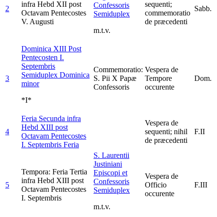
infra Hebd XII post
sequenti;
Confessoris
2
Sabb.
Octavam Pentecostes
commemoratio
Semiduplex
V. Augusti
de præcedenti
m.t.v.
Dominica XIII Post
Pentecosten I.
Septembris
Commemoratio:
Vespera de
Semiduplex Dominica
3
S. Pii X Papæ
Tempore
Dom.
minor
Confessoris
occurente
*I*
Feria Secunda infra
Vespera de
Hebd XIII post
4
sequenti; nihil
F.II
Octavam Pentecostes
de præcedenti
I. Septembris
Feria
S. Laurentii
Justiniani
Tempora: Feria Tertia
Episcopi et
Vespera de
infra Hebd XIII post
Confessoris
5
Officio
F.III
Octavam Pentecostes
Semiduplex
occurente
I. Septembris
m.t.v.