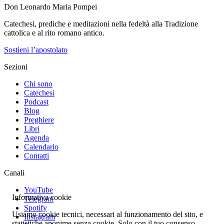
Don Leonardo Maria Pompei
Catechesi, prediche e meditazioni nella fedeltà alla Tradizione
cattolica e al rito romano antico.
Sostieni l’apostolato
Sezioni
Chi sono
Catechesi
Podcast
Blog
Preghiere
Libri
Agenda
Calendario
Contatti
Canali
YouTube
Informativa cookie
Telegram
Spotify
Usiamo cookie tecnici, necessari al funzionamento del sito, e
Instagram
statistiche anonime senza cookie. Solo con il tuo consenso