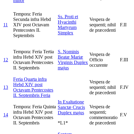
minor
Tempora: Feria
Ss. Proti et
Secunda infra Hebd
Vespera de
Hyacinthi
11
XIV post Octavam
sequenti; nihil
F.II
Martyrum
Pentecostes II.
de præcedenti
Simplex
Septembris
Tempora: Feria Tertia
S. Nominis
Vespera de
infra Hebd XIV post
Beatæ Mariæ
12
Officio
F.III
Octavam Pentecostes
Virginis
Duplex
occurente
II. Septembris
majus
Feria Quarta infra
Vespera de
Hebd XIV post
13
sequenti; nihil
F.IV
Octavam Pentecostes
de præcedenti
II. Septembris
Feria
In Exaltatione
Tempora: Feria Quinta
Vespera de
Sanctæ Crucis
infra Hebd XIV post
sequenti;
Duplex majus
14
F.V
Octavam Pentecostes
commemoratio
II. Septembris
*L1*
de præcedenti