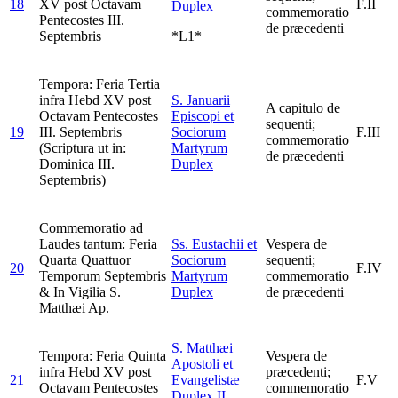
18
XV post Octavam
F.II
Duplex
commemoratio
Pentecostes III.
de præcedenti
Septembris
*L1*
Tempora: Feria Tertia
infra Hebd XV post
S. Januarii
A capitulo de
Octavam Pentecostes
Episcopi et
sequenti;
19
III. Septembris
Sociorum
F.III
commemoratio
(Scriptura ut in:
Martyrum
de præcedenti
Dominica III.
Duplex
Septembris)
Commemoratio ad
Laudes tantum: Feria
Ss. Eustachii et
Vespera de
Quarta Quattuor
Sociorum
sequenti;
20
F.IV
Temporum Septembris
Martyrum
commemoratio
& In Vigilia S.
Duplex
de præcedenti
Matthæi Ap.
S. Matthæi
Tempora: Feria Quinta
Vespera de
Apostoli et
infra Hebd XV post
præcedenti;
21
Evangelistæ
F.V
Octavam Pentecostes
commemoratio
Duplex II.