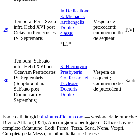
In Dedicatione
S. Michaëlis
Tempora: Feria Sexta
Vespera de
Archangelis
infra Hebd XVI post
præcedenti;
Duplex I.
29
F.VI
Octavam Pentecostes
commemoratio
classis
IV. Septembris
de sequenti
*L1*
Tempora: Sabbato
infra Hebd XVI post
S. Hieronymi
Octavam Pentecostes
Presbyteris
Vespera de
IV. Septembris
Confessoris et
sequenti;
30
Sabb.
(Scriptura ut in:
Ecclesiæ
commemoratio
Sabbato post
Doctoris
de præcedenti
Dominicam V.
Duplex
Septembris)
Fonte dati liturgici:
divinumofficium.com
— versione delle rubriche:
Divino Afflatu (1954). Apri un giorno per leggere l'Officio Divino
completo (Mattutino, Lodi, Prima, Terza, Sesta, Nona, Vespri,
Compieta) e la Messa, in latino, italiano e inglese.