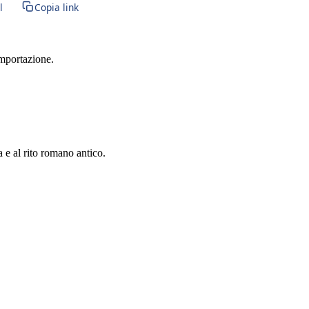
l
Copia link
importazione.
a e al rito romano antico.