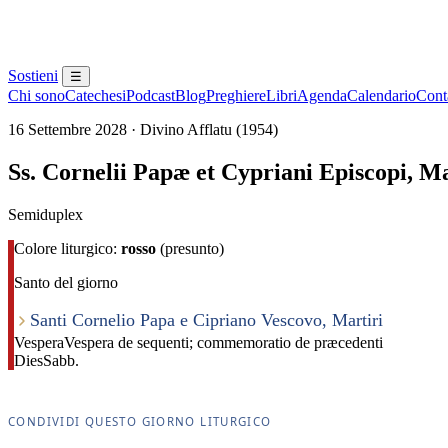
Sostieni
☰
Chi sono
Catechesi
Podcast
Blog
Preghiere
Libri
Agenda
Calendario
Conta
16 Settembre 2028 · Divino Afflatu (1954)
Ss. Cornelii Papæ et Cypriani Episcopi, 
Semiduplex
Colore liturgico:
rosso
(presunto)
Santo del giorno
Santi Cornelio Papa e Cipriano Vescovo, Martiri
Vespera
Vespera de sequenti; commemoratio de præcedenti
Dies
Sabb.
CONDIVIDI QUESTO GIORNO LITURGICO