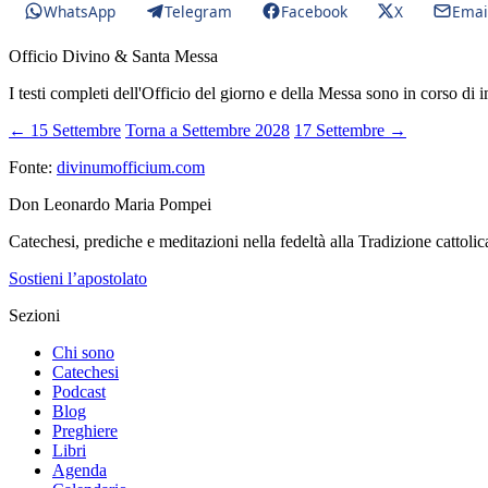
WhatsApp
Telegram
Facebook
X
Emai
Officio Divino & Santa Messa
I testi completi dell'Officio del giorno e della Messa sono in corso di 
← 15 Settembre
Torna a Settembre 2028
17 Settembre →
Fonte:
divinumofficium.com
Don Leonardo Maria Pompei
Catechesi, prediche e meditazioni nella fedeltà alla Tradizione cattolic
Sostieni l’apostolato
Sezioni
Chi sono
Catechesi
Podcast
Blog
Preghiere
Libri
Agenda