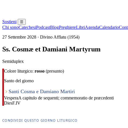
Sostieni
☰
Chi sono
Catechesi
Podcast
Blog
Preghiere
Libri
Agenda
Calendario
Conta
27 Settembre 2028 · Divino Afflatu (1954)
Ss. Cosmæ et Damiani Martyrum
Semiduplex
Colore liturgico:
rosso
(presunto)
Santo del giorno
Santi Cosma e Damiano Martiri
Vespera
A capitulo de sequenti; commemoratio de præcedenti
Dies
F.IV
CONDIVIDI QUESTO GIORNO LITURGICO