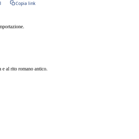
l
Copia link
importazione.
a e al rito romano antico.