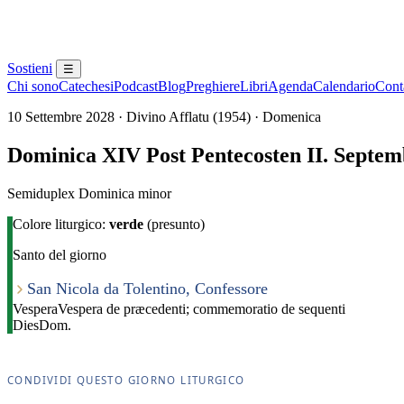
Sostieni
☰
Chi sono
Catechesi
Podcast
Blog
Preghiere
Libri
Agenda
Calendario
Conta
10 Settembre 2028 · Divino Afflatu (1954) · Domenica
Dominica XIV Post Pentecosten II. Septem
Semiduplex Dominica minor
Colore liturgico:
verde
(presunto)
Santo del giorno
San Nicola da Tolentino, Confessore
Vespera
Vespera de præcedenti; commemoratio de sequenti
Dies
Dom.
CONDIVIDI QUESTO GIORNO LITURGICO