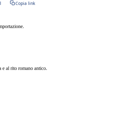
l
Copia link
importazione.
a e al rito romano antico.