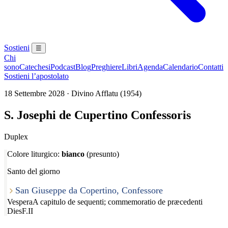
Sostieni
☰
Chi
sono
Catechesi
Podcast
Blog
Preghiere
Libri
Agenda
Calendario
Contatti
Sostieni l’apostolato
18 Settembre 2028 · Divino Afflatu (1954)
S. Josephi de Cupertino Confessoris
Duplex
Colore liturgico:
bianco
(presunto)
Santo del giorno
San Giuseppe da Copertino, Confessore
Vespera
A capitulo de sequenti; commemoratio de præcedenti
Dies
F.II