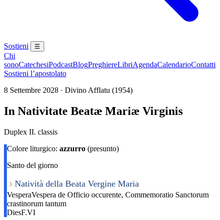
Sostieni
☰
Chi
sono
Catechesi
Podcast
Blog
Preghiere
Libri
Agenda
Calendario
Contatti
Sostieni l’apostolato
8 Settembre 2028 · Divino Afflatu (1954)
In Nativitate Beatæ Mariæ Virginis
Duplex II. classis
Colore liturgico:
azzurro
(presunto)
Santo del giorno
Natività della Beata Vergine Maria
Vespera
Vespera de Officio occurente, Commemoratio Sanctorum
crastinorum tantum
Dies
F.VI