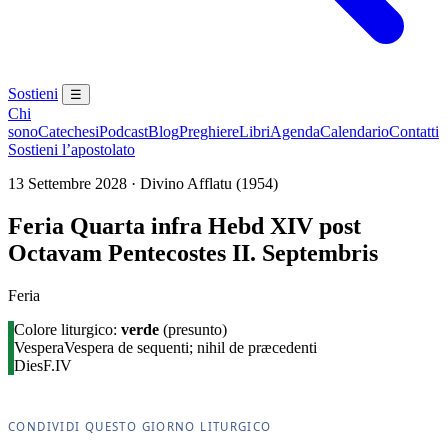
Sostieni
☰
Chi
sono
Catechesi
Podcast
Blog
Preghiere
Libri
Agenda
Calendario
Contatti
Sostieni l’apostolato
13 Settembre 2028 · Divino Afflatu (1954)
Feria Quarta infra Hebd XIV post
Octavam Pentecostes II. Septembris
Feria
Colore liturgico:
verde
(presunto)
Vespera
Vespera de sequenti; nihil de præcedenti
Dies
F.IV
CONDIVIDI QUESTO GIORNO LITURGICO