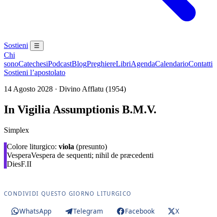
Sostieni
☰
Chi
sono
Catechesi
Podcast
Blog
Preghiere
Libri
Agenda
Calendario
Contatti
Sostieni l’apostolato
14 Agosto 2028 · Divino Afflatu (1954)
In Vigilia Assumptionis B.M.V.
Simplex
Colore liturgico:
viola
(presunto)
Vespera
Vespera de sequenti; nihil de præcedenti
Dies
F.II
CONDIVIDI QUESTO GIORNO LITURGICO
WhatsApp
Telegram
Facebook
X