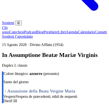
Sostieni
☰
Chi
sono
Catechesi
Podcast
Blog
Preghiere
Libri
Agenda
Calendario
Contatti
Sostieni l’apostolato
15 Agosto 2028 · Divino Afflatu (1954)
In Assumptione Beatæ Mariæ Virginis
Duplex I. classis
Colore liturgico:
azzurro
(presunto)
Santo del giorno
Assunzione della Beata Vergine Maria
Vespera
Vespera de præcedenti; nihil de sequenti
Dies
F.III