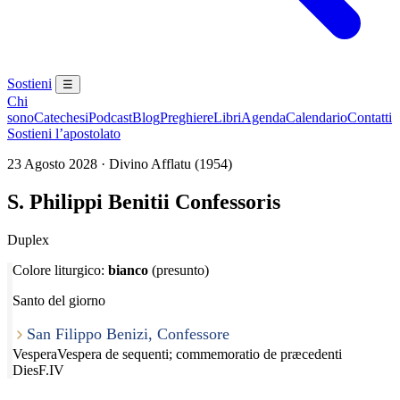
Sostieni
☰
Chi
sono
Catechesi
Podcast
Blog
Preghiere
Libri
Agenda
Calendario
Contatti
Sostieni l’apostolato
23 Agosto 2028 · Divino Afflatu (1954)
S. Philippi Benitii Confessoris
Duplex
Colore liturgico:
bianco
(presunto)
Santo del giorno
San Filippo Benizi, Confessore
Vespera
Vespera de sequenti; commemoratio de præcedenti
Dies
F.IV