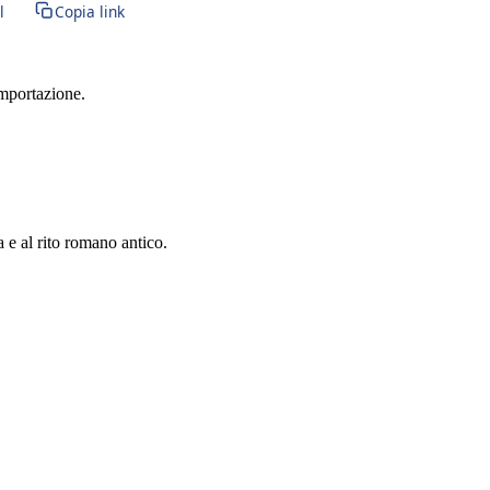
l
Copia link
importazione.
a e al rito romano antico.