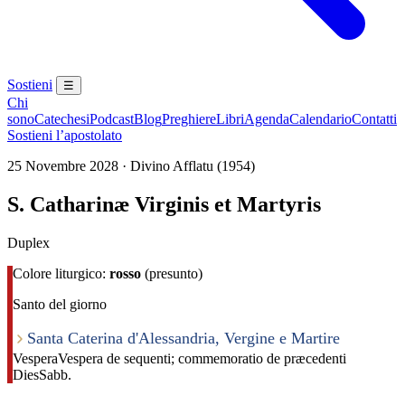
Sostieni
☰
Chi
sono
Catechesi
Podcast
Blog
Preghiere
Libri
Agenda
Calendario
Contatti
Sostieni l’apostolato
25 Novembre 2028 · Divino Afflatu (1954)
S. Catharinæ Virginis et Martyris
Duplex
Colore liturgico:
rosso
(presunto)
Santo del giorno
Santa Caterina d'Alessandria, Vergine e Martire
Vespera
Vespera de sequenti; commemoratio de præcedenti
Dies
Sabb.