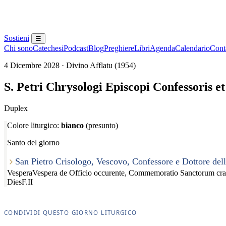
Sostieni
☰
Chi sono
Catechesi
Podcast
Blog
Preghiere
Libri
Agenda
Calendario
Conta
4 Dicembre 2028 · Divino Afflatu (1954)
S. Petri Chrysologi Episcopi Confessoris e
Duplex
Colore liturgico:
bianco
(presunto)
Santo del giorno
San Pietro Crisologo, Vescovo, Confessore e Dottore del
Vespera
Vespera de Officio occurente, Commemoratio Sanctorum cra
Dies
F.II
CONDIVIDI QUESTO GIORNO LITURGICO