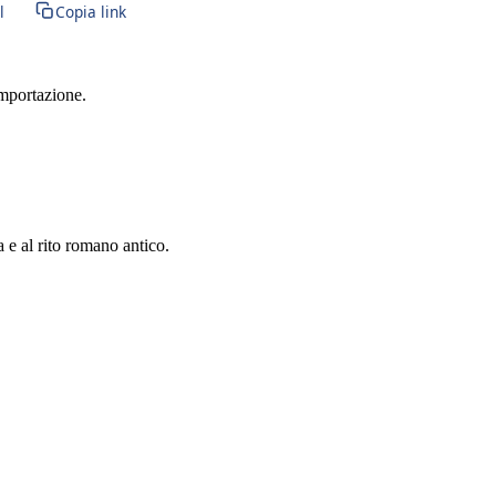
l
Copia link
importazione.
a e al rito romano antico.