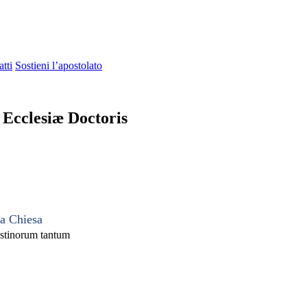
tti
Sostieni l’apostolato
t Ecclesiæ Doctoris
la Chiesa
stinorum tantum