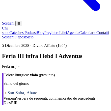
Sostieni
☰
Chi
sono
Catechesi
Podcast
Blog
Preghiere
Libri
Agenda
Calendario
Contatti
Sostieni l’apostolato
5 Dicembre 2028 · Divino Afflatu (1954)
Feria III infra Hebd I Adventus
Feria major
Colore liturgico:
viola
(presunto)
Santo del giorno
San Saba, Abate
Vespera
Vespera de sequenti; commemoratio de præcedenti
Dies
F.III