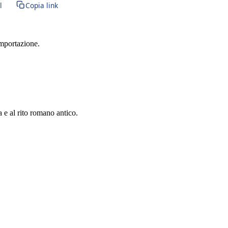
l
Copia link
importazione.
a e al rito romano antico.