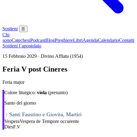
Sostieni
☰
Chi
sono
Catechesi
Podcast
Blog
Preghiere
Libri
Agenda
Calendario
Contatti
Sostieni l’apostolato
15 Febbraio 2029 · Divino Afflatu (1954)
Feria V post Cineres
Feria major
Colore liturgico:
viola
(presunto)
Santo del giorno
Santi Faustino e Giovita, Martiri
Vespera
Vespera de Tempore occurente
Dies
F.V