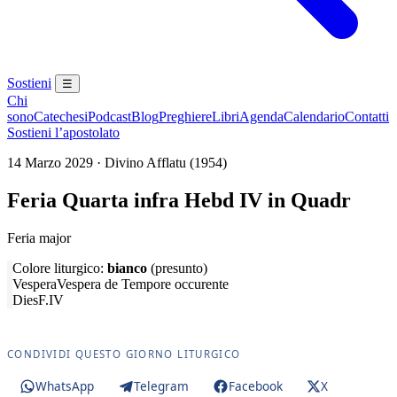
Sostieni
☰
Chi
sono
Catechesi
Podcast
Blog
Preghiere
Libri
Agenda
Calendario
Contatti
Sostieni l’apostolato
14 Marzo 2029 · Divino Afflatu (1954)
Feria Quarta infra Hebd IV in Quadr
Feria major
Colore liturgico:
bianco
(presunto)
Vespera
Vespera de Tempore occurente
Dies
F.IV
CONDIVIDI QUESTO GIORNO LITURGICO
WhatsApp
Telegram
Facebook
X