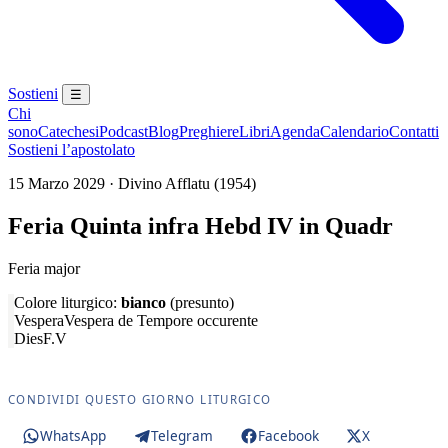
Sostieni
☰
Chi
sono
Catechesi
Podcast
Blog
Preghiere
Libri
Agenda
Calendario
Contatti
Sostieni l’apostolato
15 Marzo 2029 · Divino Afflatu (1954)
Feria Quinta infra Hebd IV in Quadr
Feria major
Colore liturgico:
bianco
(presunto)
Vespera
Vespera de Tempore occurente
Dies
F.V
CONDIVIDI QUESTO GIORNO LITURGICO
WhatsApp
Telegram
Facebook
X