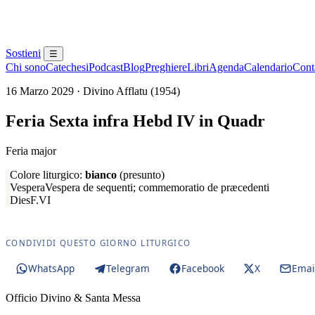
Sostieni
☰
Chi sono
Catechesi
Podcast
Blog
Preghiere
Libri
Agenda
Calendario
Conta
16 Marzo 2029 · Divino Afflatu (1954)
Feria Sexta infra Hebd IV in Quadr
Feria major
Colore liturgico:
bianco
(presunto)
Vespera
Vespera de sequenti; commemoratio de præcedenti
Dies
F.VI
CONDIVIDI QUESTO GIORNO LITURGICO
WhatsApp
Telegram
Facebook
X
Emai
Officio Divino & Santa Messa