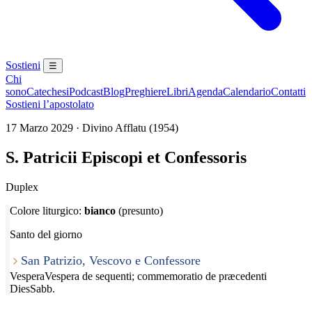
Sostieni
☰
Chi
sono
Catechesi
Podcast
Blog
Preghiere
Libri
Agenda
Calendario
Contatti
Sostieni l’apostolato
17 Marzo 2029 · Divino Afflatu (1954)
S. Patricii Episcopi et Confessoris
Duplex
Colore liturgico:
bianco
(presunto)
Santo del giorno
San Patrizio, Vescovo e Confessore
Vespera
Vespera de sequenti; commemoratio de præcedenti
Dies
Sabb.