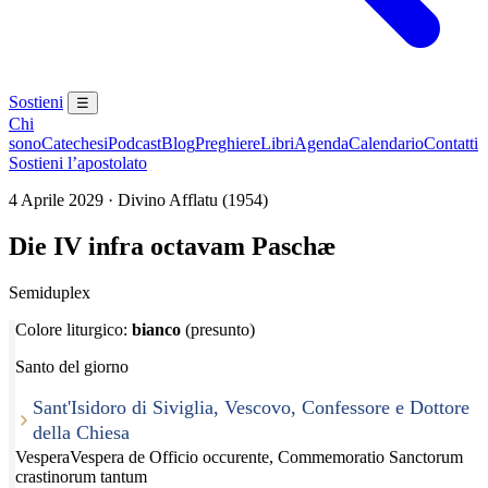
Sostieni
☰
Chi
sono
Catechesi
Podcast
Blog
Preghiere
Libri
Agenda
Calendario
Contatti
Sostieni l’apostolato
4 Aprile 2029 · Divino Afflatu (1954)
Die IV infra octavam Paschæ
Semiduplex
Colore liturgico:
bianco
(presunto)
Santo del giorno
Sant'Isidoro di Siviglia, Vescovo, Confessore e Dottore
della Chiesa
Vespera
Vespera de Officio occurente, Commemoratio Sanctorum
crastinorum tantum