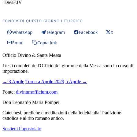
Dies
F.IV
CONDIVIDI QUESTO GIORNO LITURGICO
WhatsApp
Telegram
Facebook
X
Email
Copia link
Officio Divino & Santa Messa
I testi completi dell'Officio del giorno e della Messa sono in corso di
importazione.
← 3 Aprile
Torna a Aprile 2029
5 Aprile →
Fonte:
divinumofficium.com
Don Leonardo Maria Pompei
Catechesi, prediche e meditazioni nella fedeltà alla Tradizione
cattolica e al rito romano antico.
Sostieni l’apostolato