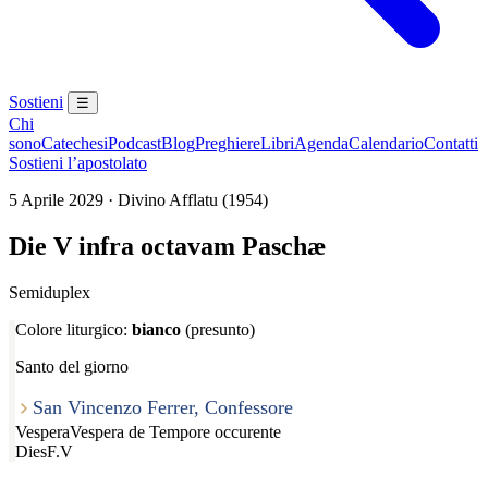
Sostieni
☰
Chi
sono
Catechesi
Podcast
Blog
Preghiere
Libri
Agenda
Calendario
Contatti
Sostieni l’apostolato
5 Aprile 2029 · Divino Afflatu (1954)
Die V infra octavam Paschæ
Semiduplex
Colore liturgico:
bianco
(presunto)
Santo del giorno
San Vincenzo Ferrer, Confessore
Vespera
Vespera de Tempore occurente
Dies
F.V