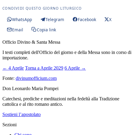
CONDIVIDI QUESTO GIORNO LITURGICO
WhatsApp
Telegram
Facebook
X
Email
Copia link
Officio Divino & Santa Messa
I testi completi dell'Officio del giorno e della Messa sono in corso di
importazione.
← 4 Aprile
Torna a Aprile 2029
6 Aprile →
Fonte:
divinumofficium.com
Don Leonardo Maria Pompei
Catechesi, prediche e meditazioni nella fedeltà alla Tradizione
cattolica e al rito romano antico.
Sostieni l’apostolato
Sezioni
Chi sono