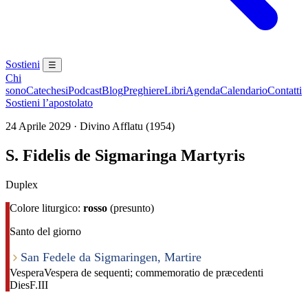
Sostieni
☰
Chi
sono
Catechesi
Podcast
Blog
Preghiere
Libri
Agenda
Calendario
Contatti
Sostieni l’apostolato
24 Aprile 2029 · Divino Afflatu (1954)
S. Fidelis de Sigmaringa Martyris
Duplex
Colore liturgico:
rosso
(presunto)
Santo del giorno
San Fedele da Sigmaringen, Martire
Vespera
Vespera de sequenti; commemoratio de præcedenti
Dies
F.III