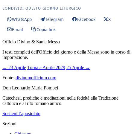
CONDIVIDI QUESTO GIORNO LITURGICO
WhatsApp
Telegram
Facebook
X
Email
Copia link
Officio Divino & Santa Messa
I testi completi dell'Officio del giorno e della Messa sono in corso di
importazione.
← 23 Aprile
Torna a Aprile 2029
25 Aprile →
Fonte:
divinumofficium.com
Don Leonardo Maria Pompei
Catechesi, prediche e meditazioni nella fedeltà alla Tradizione
cattolica e al rito romano antico.
Sostieni l’apostolato
Sezioni
Chi sono