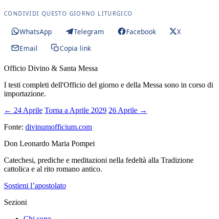
CONDIVIDI QUESTO GIORNO LITURGICO
WhatsApp
Telegram
Facebook
X
Email
Copia link
Officio Divino & Santa Messa
I testi completi dell'Officio del giorno e della Messa sono in corso di
importazione.
← 24 Aprile
Torna a Aprile 2029
26 Aprile →
Fonte:
divinumofficium.com
Don Leonardo Maria Pompei
Catechesi, prediche e meditazioni nella fedeltà alla Tradizione
cattolica e al rito romano antico.
Sostieni l’apostolato
Sezioni
Chi sono