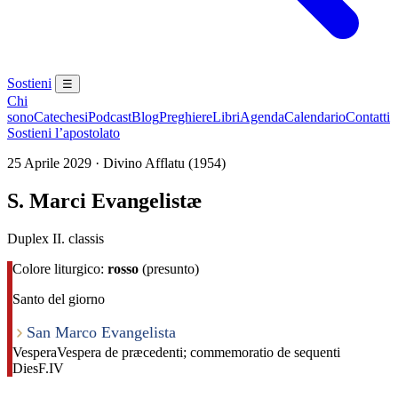
Sostieni
☰
Chi
sono
Catechesi
Podcast
Blog
Preghiere
Libri
Agenda
Calendario
Contatti
Sostieni l’apostolato
25 Aprile 2029 · Divino Afflatu (1954)
S. Marci Evangelistæ
Duplex II. classis
Colore liturgico:
rosso
(presunto)
Santo del giorno
San Marco Evangelista
Vespera
Vespera de præcedenti; commemoratio de sequenti
Dies
F.IV