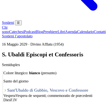
Sostieni
☰
Chi
sono
Catechesi
Podcast
Blog
Preghiere
Libri
Agenda
Calendario
Contatti
Sostieni l’apostolato
16 Maggio 2029 · Divino Afflatu (1954)
S. Ubaldi Episcopi et Confessoris
Semiduplex
Colore liturgico:
bianco
(presunto)
Santo del giorno
Sant'Ubaldo di Gubbio, Vescovo e Confessore
Vespera
Vespera de sequenti; commemoratio de præcedenti
Dies
F.IV