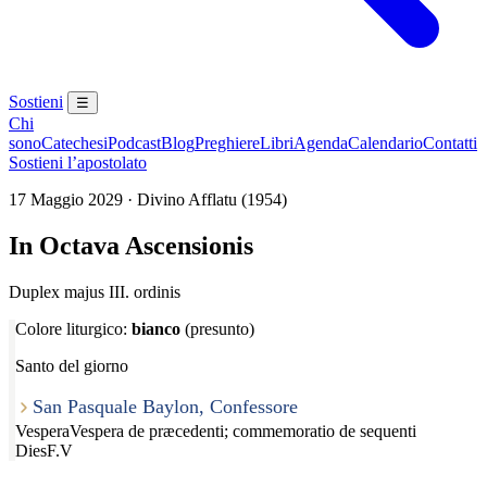
Sostieni
☰
Chi
sono
Catechesi
Podcast
Blog
Preghiere
Libri
Agenda
Calendario
Contatti
Sostieni l’apostolato
17 Maggio 2029 · Divino Afflatu (1954)
In Octava Ascensionis
Duplex majus III. ordinis
Colore liturgico:
bianco
(presunto)
Santo del giorno
San Pasquale Baylon, Confessore
Vespera
Vespera de præcedenti; commemoratio de sequenti
Dies
F.V