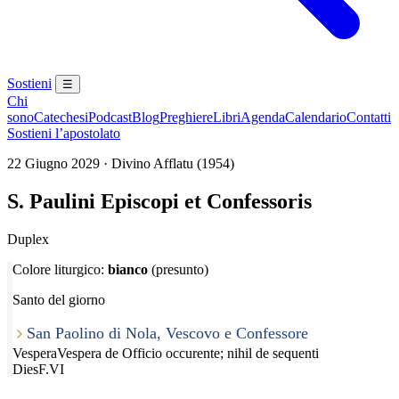
Sostieni
☰
Chi
sono
Catechesi
Podcast
Blog
Preghiere
Libri
Agenda
Calendario
Contatti
Sostieni l’apostolato
22 Giugno 2029 · Divino Afflatu (1954)
S. Paulini Episcopi et Confessoris
Duplex
Colore liturgico:
bianco
(presunto)
Santo del giorno
San Paolino di Nola, Vescovo e Confessore
Vespera
Vespera de Officio occurente; nihil de sequenti
Dies
F.VI