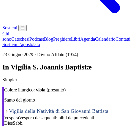
Sostieni
☰
Chi
sono
Catechesi
Podcast
Blog
Preghiere
Libri
Agenda
Calendario
Contatti
Sostieni l’apostolato
23 Giugno 2029 · Divino Afflatu (1954)
In Vigilia S. Joannis Baptistæ
Simplex
Colore liturgico:
viola
(presunto)
Santo del giorno
Vigilia della Natività di San Giovanni Battista
Vespera
Vespera de sequenti; nihil de præcedenti
Dies
Sabb.