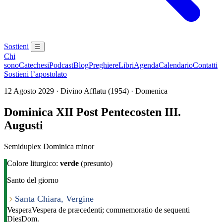
Sostieni
☰
Chi
sono
Catechesi
Podcast
Blog
Preghiere
Libri
Agenda
Calendario
Contatti
Sostieni l’apostolato
12 Agosto 2029 · Divino Afflatu (1954) · Domenica
Dominica XII Post Pentecosten III.
Augusti
Semiduplex Dominica minor
Colore liturgico:
verde
(presunto)
Santo del giorno
Santa Chiara, Vergine
Vespera
Vespera de præcedenti; commemoratio de sequenti
Dies
Dom.