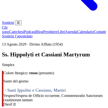
Sostieni
☰
Chi
sono
Catechesi
Podcast
Blog
Preghiere
Libri
Agenda
Calendario
Contatti
Sostieni l’apostolato
13 Agosto 2029 · Divino Afflatu (1954)
Ss. Hippolyti et Cassiani Martyrum
Simplex
Colore liturgico:
rosso
(presunto)
Santo del giorno
Santi Ippolito e Cassiano, Martiri
Vespera
Vespera de Officio occurente, Commemoratio Sanctorum
crastinorum tantum
Dies
F.II